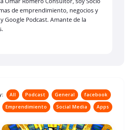
ca Omar Romero Consultor, soy Socio
emas de emprendimiento, negocios y
 y Google Podcast. Amante de la
s.
y:
All
Podcast
General
facebook
Emprendimiento
Social Media
Apps