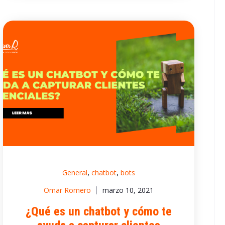
,
,
General
chatbot
bots
Omar Romero
marzo 10, 2021
¿Qué es un chatbot y cómo te