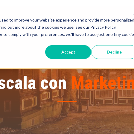
used to improve your website experience and provide more personalize
find out more about the cookies we use, see our Privacy Policy.
Sobre mí
Innua
Freedom Society
Blog
r to comply with your preferences, we'll have to use just one tiny cookie
Accept
Decline
scala con
Marketi