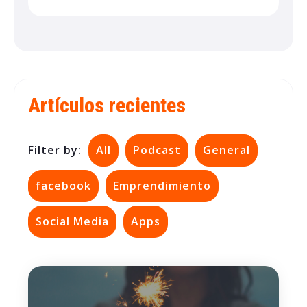
Artículos recientes
Filter by:
All
Podcast
General
facebook
Emprendimiento
Social Media
Apps